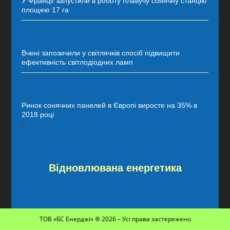
У Франції запустили в роботу плавучу сонячну станцію
площею 17 га
Вчені запозичили у світлячків спосіб підвищити
ефективність світлодіодних ламп
Ринок сонячних панелей в Європі виросте на 35% в
2018 році
Відновлювана енергетика​
ТОВ «БС Енерджі» ® 2026 – Усі права застережено